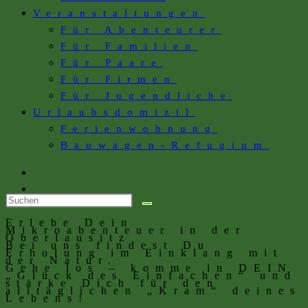
Veranstaltungen
Für Abenteurer
Für Familien
Für Paare
Für Firmen
Für Jugendliche
Urlaubsdomizil
Ferienwohnung
Bauwagen-Refugium
Erlebe Dein
Mikroabenteuer in der
Oberlausitz
Bei uns findest Du
Erholung im Einklang mit
der Natur.
Gehe los – komme in DEIN
„Glück des Einfachen“ und
stärke Dich für den
alltäglichen „Kram“ deines
Lebens!