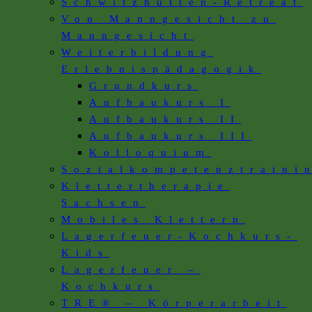
Schwitzhütten-Retreat
Von Manngesicht zu
Manngesicht
Weiterbildung
Erlebnispädagogik
Grundkurs
Aufbaukurs I
Aufbaukurs II
Aufbaukurs III
Kolloquium
Sozialkompetenztraini
Klettertherapie
Sachsen
Mobiles Klettern
Lagerfeuer-Kochkurs-
Kids
Lagerfeuer –
Kochkurs
TRE® – Körperarbeit