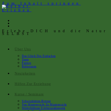
Zum Inhalt springen
Erlebe DICH und die Natur
SELBST
Über Uns
Das Glück Des Einfachen
Team
Partner
Referenzen
Neuigkeiten
Hilfen Zur Erziehung
Kurse / Seminare
Schwitzhütten-Retreat
Von Manngesicht Zu Manngesicht
Weiterbildung Erlebnispädagogik