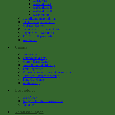
Grundkurs
Aufbaukurs I
Aufbaukurs II
Aufbaukurs III
Kolloquium
Sozialkompetenztraining
Klettertherapie Sachsen
Mobiles Klettern
Lagerfeuer-Kochkurs-Kids
Lagerfeuer – Kochkurs
TRE® – Körperarbeit
Waldbaden
Camps
Basiscamp
Vater-Kind-Camp
Mutter-Kind-Camp
Großeltern-Enkel-Camp
Trekkingtouren
Mikroabenteuer – Waldübernachtung
Familien – Patchworkcamp
Time Out Camp
Wildniscamp
Besonderes
WalkAway
Junggesellen/innen-Abschied
Gutschein
Veranstaltungen