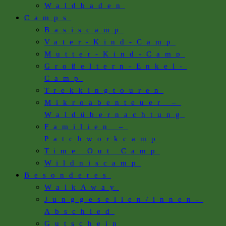
Waldbaden
Camps
Basiscamp
Vater-Kind-Camp
Mutter-Kind-Camp
Großeltern-Enkel-
Camp
Trekkingtouren
Mikroabenteuer –
Waldübernachtung
Familien –
Patchworkcamp
Time Out Camp
Wildniscamp
Besonderes
WalkAway
Junggesellen/innen-
Abschied
Gutschein