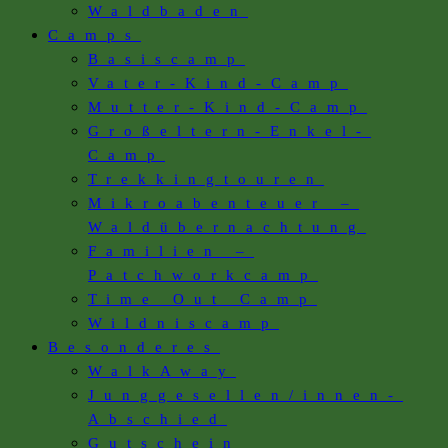
Waldbaden
Camps
Basiscamp
Vater-Kind-Camp
Mutter-Kind-Camp
Großeltern-Enkel-
Camp
Trekkingtouren
Mikroabenteuer –
Waldübernachtung
Familien –
Patchworkcamp
Time Out Camp
Wildniscamp
Besonderes
WalkAway
Junggesellen/innen-
Abschied
Gutschein