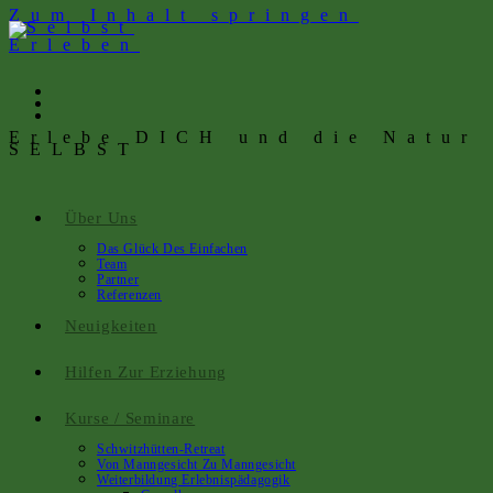
Zum Inhalt springen
Erlebe DICH und die Natur
SELBST
Über Uns
Das Glück Des Einfachen
Team
Partner
Referenzen
Neuigkeiten
Hilfen Zur Erziehung
Kurse / Seminare
Schwitzhütten-Retreat
Von Manngesicht Zu Manngesicht
Weiterbildung Erlebnispädagogik