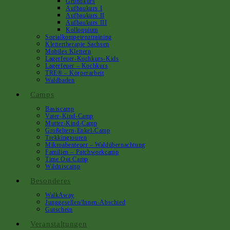
Grundkurs
Aufbaukurs I
Aufbaukurs II
Aufbaukurs III
Kolloquium
Sozialkompetenztraining
Klettertherapie Sachsen
Mobiles Klettern
Lagerfeuer-Kochkurs-Kids
Lagerfeuer – Kochkurs
TRE® – Körperarbeit
Waldbaden
Camps
Basiscamp
Vater-Kind-Camp
Mutter-Kind-Camp
Großeltern-Enkel-Camp
Trekkingtouren
Mikroabenteuer – Waldübernachtung
Familien – Patchworkcamp
Time Out Camp
Wildniscamp
Besonderes
WalkAway
Junggesellen/innen-Abschied
Gutschein
Veranstaltungen