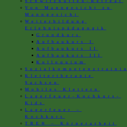
Schwitzhütten-Retreat
Von Manngesicht zu
Manngesicht
Weiterbildung
Erlebnispädagogik
Grundkurs
Aufbaukurs I
Aufbaukurs II
Aufbaukurs III
Kolloquium
Sozialkompetenztraini
Klettertherapie
Sachsen
Mobiles Klettern
Lagerfeuer-Kochkurs-
Kids
Lagerfeuer –
Kochkurs
TRE® – Körperarbeit