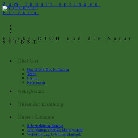
Zum Inhalt springen
Erlebe DICH und die Natur
SELBST
Über Uns
Das Glück Des Einfachen
Team
Partner
Referenzen
Neuigkeiten
Hilfen Zur Erziehung
Kurse / Seminare
Schwitzhütten-Retreat
Von Manngesicht Zu Manngesicht
Weiterbildung Erlebnispädagogik