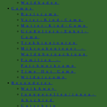
Waldbaden
Camps
Basiscamp
Vater-Kind-Camp
Mutter-Kind-Camp
Großeltern-Enkel-
Camp
Trekkingtouren
Mikroabenteuer –
Waldübernachtung
Familien –
Patchworkcamp
Time Out Camp
Wildniscamp
Besonderes
WalkAway
Junggesellen/innen-
Abschied
Gutschein