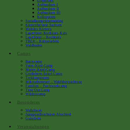
Grundkurs
Aufbaukurs I
Aufbaukurs II
Aufbaukurs III
Kolloquium
Sozialkompetenztraining
Klettertherapie Sachsen
Mobiles Klettern
Lagerfeuer-Kochkurs-Kids
Lagerfeuer – Kochkurs
TRE® – Körperarbeit
Waldbaden
Camps
Basiscamp
Vater-Kind-Camp
Mutter-Kind-Camp
Großeltern-Enkel-Camp
Trekkingtouren
Mikroabenteuer – Waldübernachtung
Familien – Patchworkcamp
Time Out Camp
Wildniscamp
Besonderes
WalkAway
Junggesellen/innen-Abschied
Gutschein
Veranstaltungen